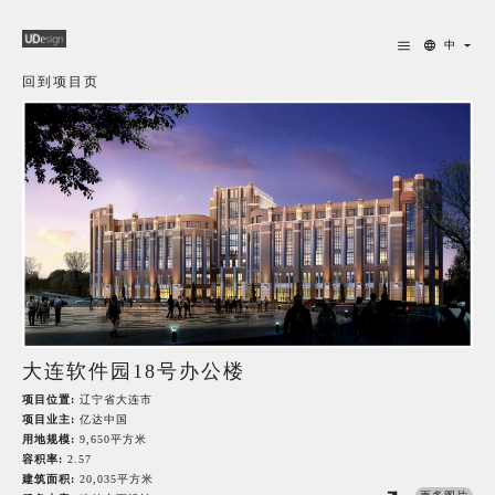
中
回到项目页
大连软件园18号办公楼
项目位置:
辽宁省大连市
项目业主:
亿达中国
用地规模:
9,650平方米
容积率:
2.57
建筑面积:
20,035平方米